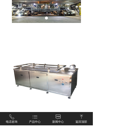
ꂅ
ꂇ
ꁳ
ꁸ
电话咨询
产品中心
新闻中心
返回顶部