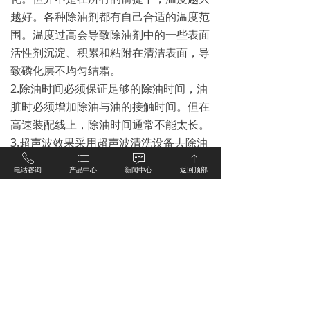
越好。各种除油剂都有自己合适的温度范
围。温度过高会导致除油剂中的一些表面
活性剂沉淀、积累和粘附在清洁表面，导
致磷化层不均匀结霜。
2.除油时间必须保证足够的除油时间，油
脏时必须增加除油与油的接触时间。但在
高速装配线上，除油时间通常不能太长。
3.超声波效果采用超声波清洗设备去除油
ꂅ
ꂇ
ꁳ
ꁸ
污，超声波清洗设备的原理主要是通过超
电话咨询
产品中心
新闻中心
返回顶部
声波清洗设备去除油污。“空蚀效用”，产
生小气泡，不断关闭和爆破，使物体内的
污垢落下。达到清洁效果，而且，而
且，“空蚀效用”会影响机器的特性，机器
的特性取决于清洗效果。
4.除油剂的质量、成分和类型对除油剂的
效果影响很大。例如，含有表面活性剂的
碱性除油剂比单独的碱性除油剂具有更好